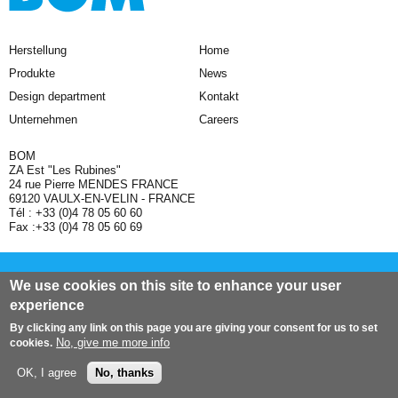
Herstellung
Home
Produkte
News
Design department
Kontakt
Unternehmen
Careers
BOM
ZA Est "Les Rubines"
24 rue Pierre MENDES FRANCE
69120 VAULX-EN-VELIN - FRANCE
Tél : +33 (0)4 78 05 60 60
Fax :+33 (0)4 78 05 60 69
Sitemap
Legal information and GTS
We use cookies on this site to enhance your user
experience
Website : prakt + doplus
Top of page
By clicking any link on this page you are giving your consent for us to set
No, give me more info
cookies.
OK, I agree
No, thanks