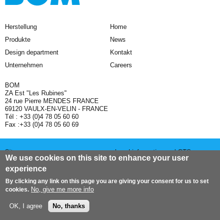
Herstellung
Home
Produkte
News
Design department
Kontakt
Unternehmen
Careers
BOM
ZA Est "Les Rubines"
24 rue Pierre MENDES FRANCE
69120 VAULX-EN-VELIN - FRANCE
Tél : +33 (0)4 78 05 60 60
Fax :+33 (0)4 78 05 60 69
Sitemap
Legal information and GTS
We use cookies on this site to enhance your user
experience
Website : prakt + doplus
Top of page
By clicking any link on this page you are giving your consent for us to set
No, give me more info
cookies.
OK, I agree
No, thanks