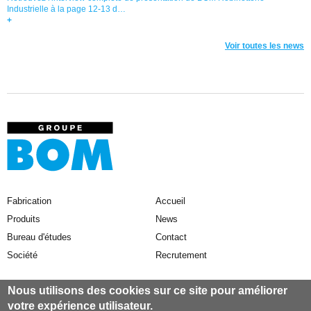
Industrielle à la page 12-13 d…
+
Voir toutes les news
Fabrication
Accueil
Produits
News
Bureau d'études
Contact
Société
Recrutement
BOM
Nous utilisons des cookies sur ce site pour améliorer
ZA Est "Les Rubines"
votre expérience utilisateur.
24 rue Pierre MENDES FRANCE