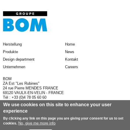
Herstellung
Home
Produkte
News
Design department
Kontakt
Unternehmen
Careers
BOM
ZA Est "Les Rubines"
24 rue Pierre MENDES FRANCE
69120 VAULX-EN-VELIN - FRANCE
Tél : +33 (0)4 78 05 60 60
Fax :+33 (0)4 78 05 60 69
We use cookies on this site to enhance your user
experience
Sitemap
Legal information and GTS
By clicking any link on this page you are giving your consent for us to set
No, give me more info
cookies.