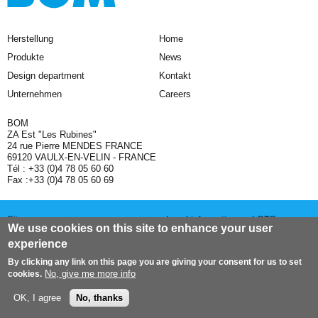
Herstellung
Home
Produkte
News
Design department
Kontakt
Unternehmen
Careers
BOM
ZA Est "Les Rubines"
24 rue Pierre MENDES FRANCE
69120 VAULX-EN-VELIN - FRANCE
Tél : +33 (0)4 78 05 60 60
Fax :+33 (0)4 78 05 60 69
Sitemap
Legal information and GTS
We use cookies on this site to enhance your user
experience
Website : prakt + doplus
Top of page
By clicking any link on this page you are giving your consent for us to set
No, give me more info
cookies.
OK, I agree
No, thanks