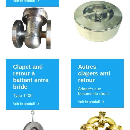
Voir le produit
Clapet anti
Autres
retour à
clapets anti
battant entre
retour
bride
Adaptés aux
besoins du client
Type 1400
Voir le produit
Voir le produit