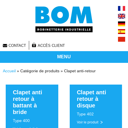
CONTACT
ACCÈS CLIENT
MENU
Vous êtes ici
Accueil
» Catégorie de produits » Clapet anti-retour
Clapet anti
Clapet anti
retour à
retour à
battant à
disque
bride
Type 402
Type 400
Voir le produit