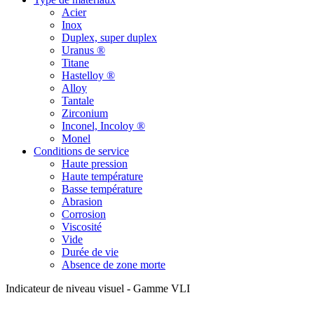
Acier
Inox
Duplex, super duplex
Uranus ®
Titane
Hastelloy ®
Alloy
Tantale
Zirconium
Inconel, Incoloy ®
Monel
Conditions de service
Haute pression
Haute température
Basse température
Abrasion
Corrosion
Viscosité
Vide
Durée de vie
Absence de zone morte
Indicateur de niveau visuel - Gamme VLI