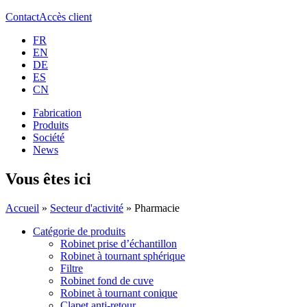
Contact
Accès client
FR
EN
DE
ES
CN
Fabrication
Produits
Société
News
Vous êtes ici
Accueil
»
Secteur d'activité
» Pharmacie
Catégorie de produits
Robinet prise d’échantillon
Robinet à tournant sphérique
Filtre
Robinet fond de cuve
Robinet à tournant conique
Clapet anti-retour