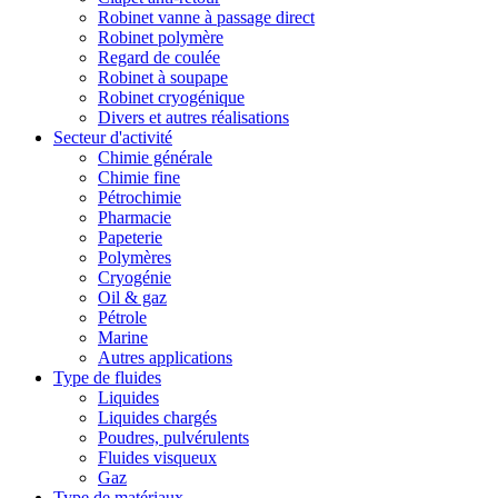
Robinet vanne à passage direct
Robinet polymère
Regard de coulée
Robinet à soupape
Robinet cryogénique
Divers et autres réalisations
Secteur d'activité
Chimie générale
Chimie fine
Pétrochimie
Pharmacie
Papeterie
Polymères
Cryogénie
Oil & gaz
Pétrole
Marine
Autres applications
Type de fluides
Liquides
Liquides chargés
Poudres, pulvérulents
Fluides visqueux
Gaz
Type de matériaux