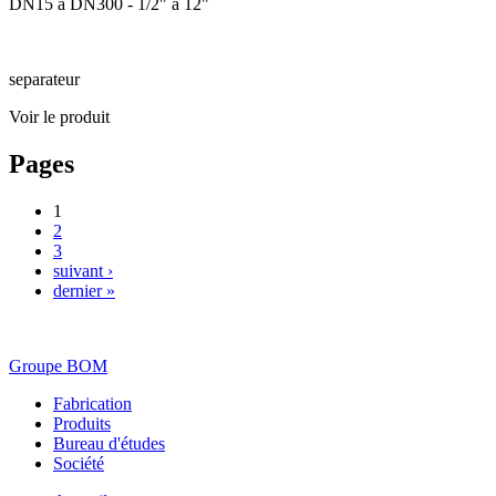
DN15 à DN300 - 1/2" à 12"
separateur
Voir le produit
Pages
1
2
3
suivant ›
dernier »
Groupe BOM
Fabrication
Produits
Bureau d'études
Société