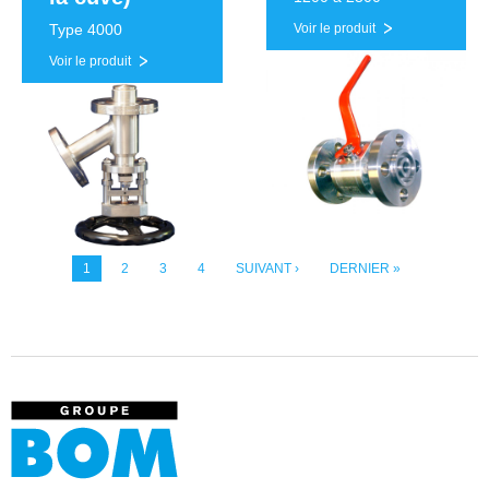
Type 4000
Voir le produit
Voir le produit
1
2
3
4
SUIVANT ›
DERNIER »