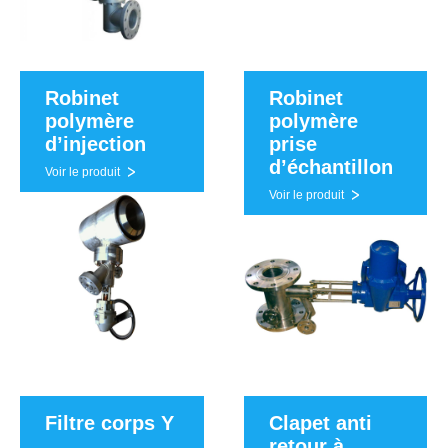
Robinet
Robinet
polymère
polymère
d’injection
prise
d’échantillon
Voir le produit
Voir le produit
Filtre corps Y
Clapet anti
retour à