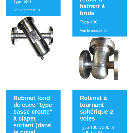
Type 520
battant à
Voir le produit
bride
Type 400
Voir le produit
Robinet fond
Robinet à
de cuve "type
tournant
casse croute"
sphérique 2
à clapet
voies
sortant (dans
Type 100 à 300 et
la cuve)
1200 à 2300