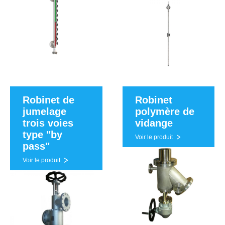
Robinet de
Robinet
jumelage
polymère de
trois voies
vidange
type "by
Voir le produit
pass"
Voir le produit