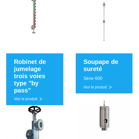
Robinet de
Soupape de
jumelage
sureté
trois voies
Série 600
type "by
Voir le produit
pass"
Voir le produit