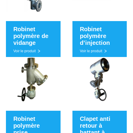
Robinet
Robinet
polymère de
polymère
vidange
d’injection
Voir le produit
Voir le produit
Robinet
Clapet anti
polymère
retour à
prise
battant à