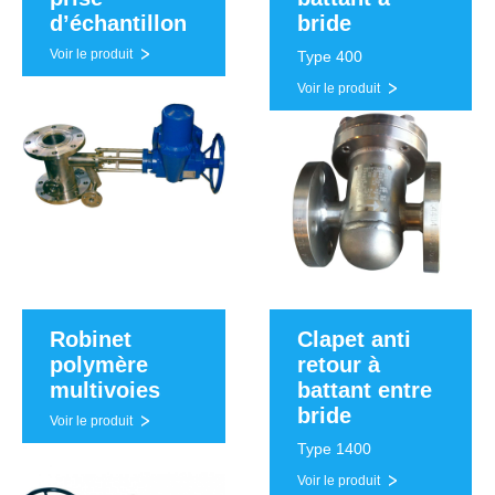
d’échantillon
bride
Voir le produit
Type 400
Voir le produit
Robinet
Clapet anti
polymère
retour à
multivoies
battant entre
bride
Voir le produit
Type 1400
Voir le produit