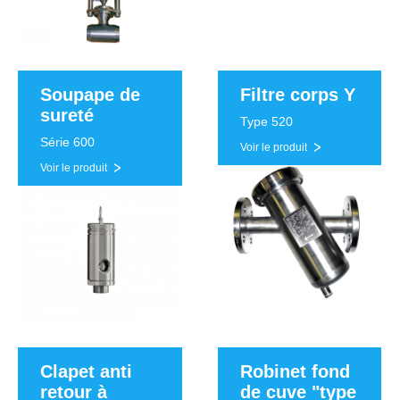
Soupape de
Filtre corps Y
sureté
Type 520
Série 600
Voir le produit
Voir le produit
Clapet anti
Robinet fond
retour à
de cuve "type