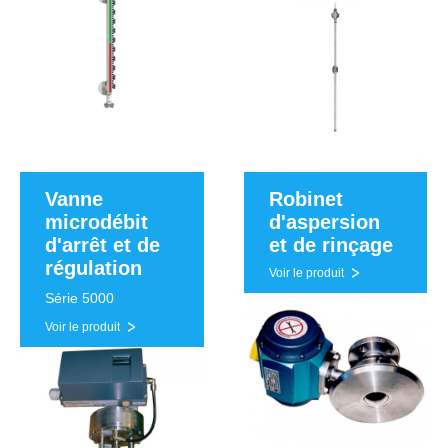
Vanne
Robinet
microdébit
d'aspersion
d'arrêt et de
et de rinçage
régulation
Voir le produit
Série 5000
Voir le produit