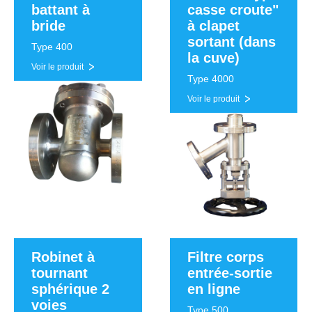
battant à
casse croute"
bride
à clapet
sortant (dans
Type 400
la cuve)
Voir le produit
Type 4000
Voir le produit
Robinet à
Filtre corps
tournant
entrée-sortie
sphérique 2
en ligne
voies
Type 500