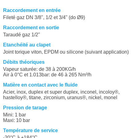
Raccordement en entrée
Fileté gaz DN 3/8", 1/2 et 3/4" (do Ø9)
Raccordement en sortie
Taraudé gaz 1/2"
Etanchéité au clapet
Joint torique viton, EPDM ou silicone (suivant application)
Débits théoriques
Vapeur saturée: de 38 à 200KG/h
Air à 0°C et 1.013bar: de 46 à 265 Nm³/h
Matière en contact avec le fluide
Acier, inox, duplex et super duplex, inconel, incoloy®,
hastelloy®, titane, zirconium, uranus®, nickel, monel
Pression de tarage
Mini: 1 bar
Maxi: 10 bar
Température de service
-20°C à +184°C